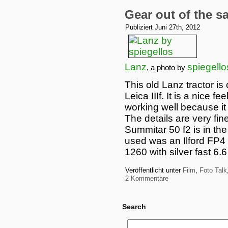
Gear out of the s
Publiziert
Juni 27th, 2012
Lanz
spiegello
, a photo by
This old Lanz tractor is
Leica IIIf. It is a nice fe
working well because it 
The details are very fin
Summitar 50 f2 is in the 
used was an Ilford FP4
1260 with silver fast 6.
Veröffentlicht unter
Film
,
Foto Talk
2 Kommentare
Search