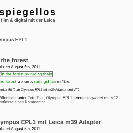
spiegellos
film & digital mit der Leica
ympus EPL1
 the forest
liziert
August 5th, 2011
the forest
rudingshain
, a photo by
on Flickr.
mitar 50 f2 an Olympus EPL1 mit m39 Adapter und VF2
öffentlicht unter
Foto Talk
,
Olympus EPL1
|
Verschlagwortet mit
VF2
|
terlasse einen Kommentar
lympus EPL1 mit Leica m39 Adapter
liziert
August 5th, 2011