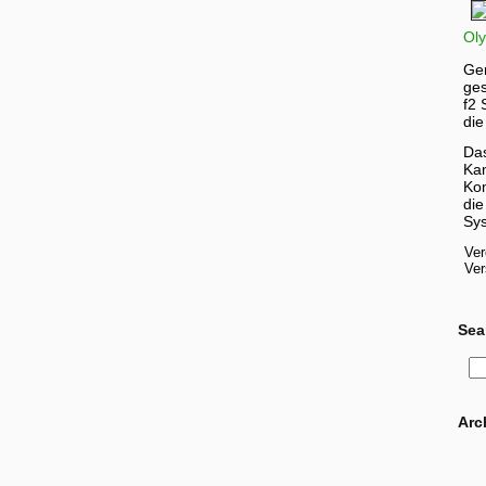
Ol
Gen
ges
f2 
die
Das
Kam
Kom
die
Sy
Ver
Ver
Sea
Arc