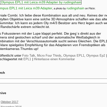
ympus EPL1 mit Leica m39 Adapter
rudingshain
, a photo by
on Flickr.
iale Combi. Ich liebe diese Kombination aus alt und neu. Keines der n
tylten Objektive kann eine solche 3D Atmosphäre schaffen wie das alt
Summitar. Ich kann es jedem Oly m4/3 Besitzer ans Herz legen auch w
 Randschärfe extrem schlecht ist.
 Fokussieren mit der Lupe klappt perfekt. Die jpeg´s direkt aus der
era sind gestochen scharf und der automatische Weißabgleich in
bination mit der Verschlussautomatik sucht seines Gleichen. Die EPL1
 klare spielgelos Empfehlung für das Adaptieren von Fremdoptiken als
stemkameras.Thumbs up!
öffentlicht unter
Foto Talk
,
Micro Four Thirds
,
Olympus EPL1
,
Olympus Ep2
|
schlagwortet mit
EPL1
|
Hinterlasse einen Kommentar
rch
hive
Oktober 2017