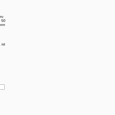
eu
e 50
enn
 ist