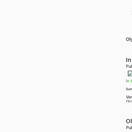
Ol
In
Pub
In 
Sum
Ver
Hin
O
Pub